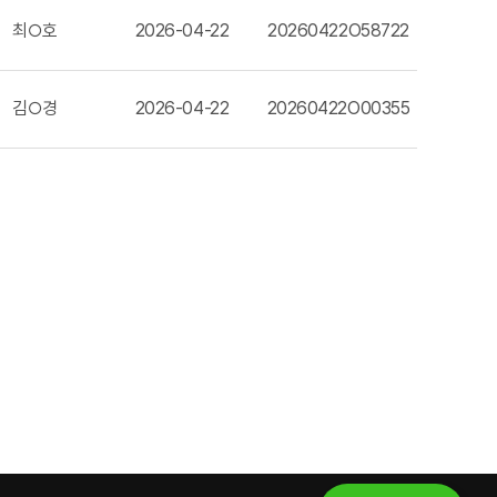
최○호
2026-04-22
20260422O58722
김○경
2026-04-22
20260422O00355