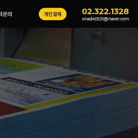
02.322.1328
적문의
개인결제
onad40531@naver.com